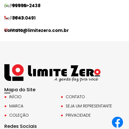
WhatsApp
99995-2438
(49)
Telefone
3643.0491
(49)
contato@limitezero.com.br
Contato
Mapa do Site
INÍCIO
CONTATO
MARCA
SEJA UM REPRESENTANTE
COLEÇÃO
PRIVACIDADE
Redes Sociais