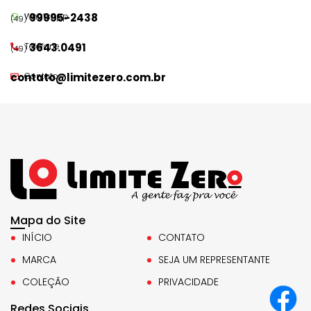
WhatsApp
99995-2438
(49)
Telefone
3643.0491
(49)
contato@limitezero.com.br
Contato
Mapa do Site
INÍCIO
CONTATO
MARCA
SEJA UM REPRESENTANTE
COLEÇÃO
PRIVACIDADE
Redes Sociais