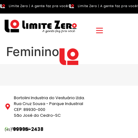
Feminino
Bortolini Industria do Vestuário Ltda.
Rua Cruz Sousa - Parque Industrial
CEP: 89930-000
São José do Cedro-SC
WhatsApp
99995-2438
(49)