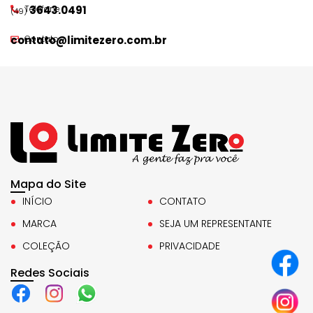
Telefone
3643.0491
(49)
contato@limitezero.com.br
Contato
Mapa do Site
INÍCIO
CONTATO
MARCA
SEJA UM REPRESENTANTE
COLEÇÃO
PRIVACIDADE
Redes Sociais